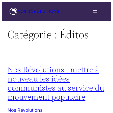
Aller
NOS RÉVOLUTIONS
au
contenu
Catégorie :
Éditos
Nos Révolutions : mettre à
nouveau les idées
communistes au service du
mouvement populaire
Nos Révolutions