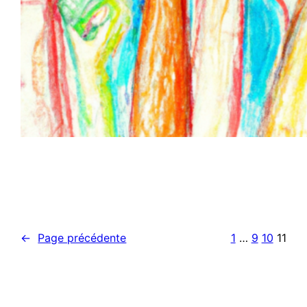
←
Page précédente
1
…
9
10
11