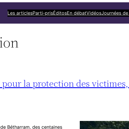
Les articles
Parti-pris
Éditos
En débat
Vidéos
Journées de
ion
pour la protection des victimes,
 de Bétharram, des centaines