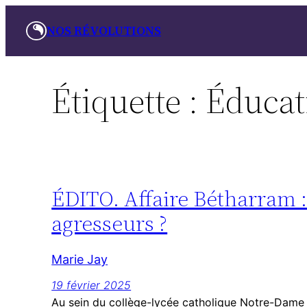
Aller
NOS RÉVOLUTIONS
au
contenu
Étiquette :
Éducat
ÉDITO. Affaire Bétharram : 
agresseurs ?
Marie Jay
19 février 2025
Au sein du collège-lycée catholique Notre-Dame