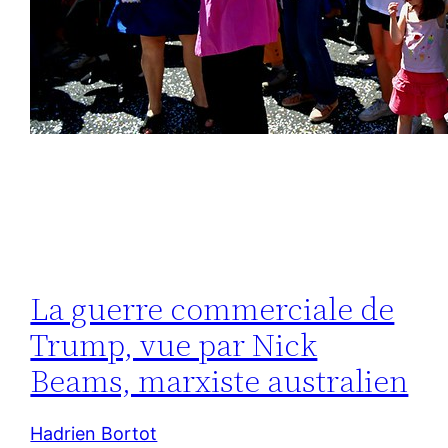
La guerre commerciale de
Trump, vue par Nick
Beams, marxiste australien
Hadrien Bortot