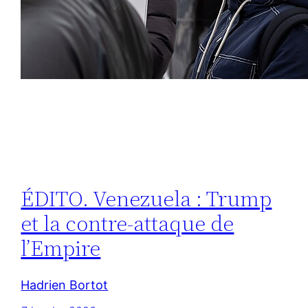
ÉDITO. Venezuela : Trump
et la contre-attaque de
l’Empire
Hadrien Bortot