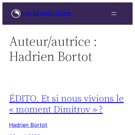
Aller
NOS RÉVOLUTIONS
au
contenu
Auteur/autrice :
Hadrien Bortot
ÉDITO. Et si nous vivions le
« moment Dimitrov » ?
Hadrien Bortot