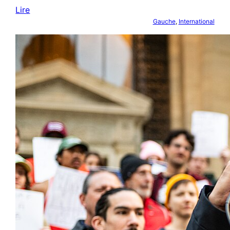
Lire
Gauche
, 
International