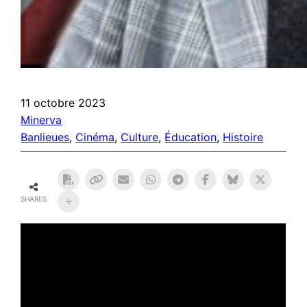
11 octobre 2023
Minerva
Banlieues
, 
Cinéma
, 
Culture
, 
Éducation
, 
Histoire
SHARES