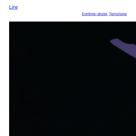
Lire
Extrême-droite
, 
Terrorisme