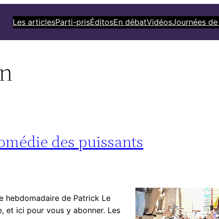
Les articles
Parti-pris
Éditos
En débat
Vidéos
Journées de
on
 comédie des puissants
ttre hebdomadaire de Patrick Le
ne, et ici pour vous y abonner. Les