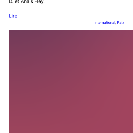
D. et Anaïs Fley.
Lire
International
, 
Paix