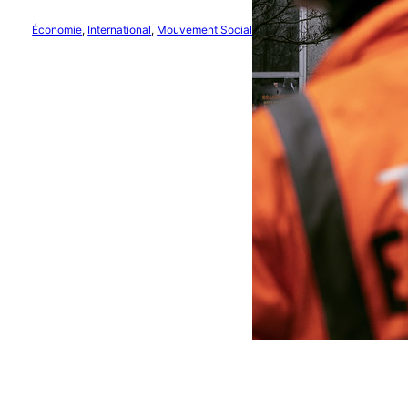
Économie
, 
International
, 
Mouvement Social