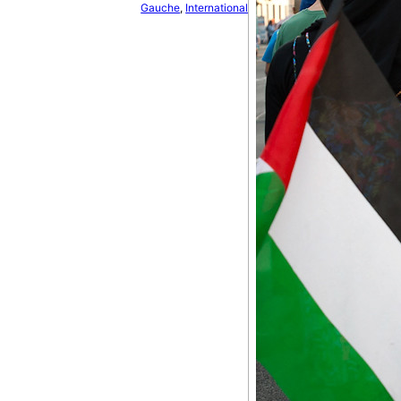
Gauche
, 
International