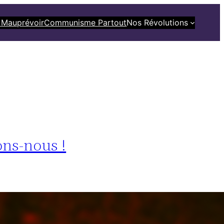
 Mauprévoir
Communisme Partout
Nos Révolutions
ons-nous !