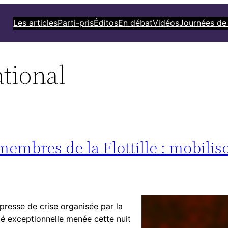
Les articles
Parti-pris
Éditos
En débat
Vidéos
Journées de
ational
membres de la Flottille : mobilis
presse de crise organisée par la
ité exceptionnelle menée cette nuit