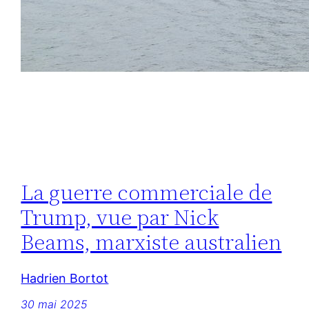
La guerre commerciale de
Trump, vue par Nick
Beams, marxiste australien
Hadrien Bortot
30 mai 2025