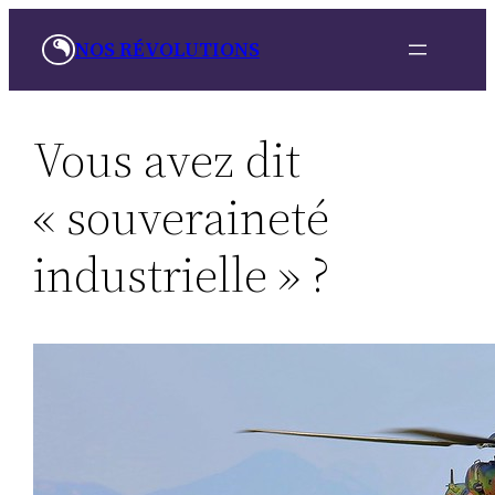
Aller
NOS RÉVOLUTIONS
au
contenu
Vous avez dit
« souveraineté
industrielle » ?