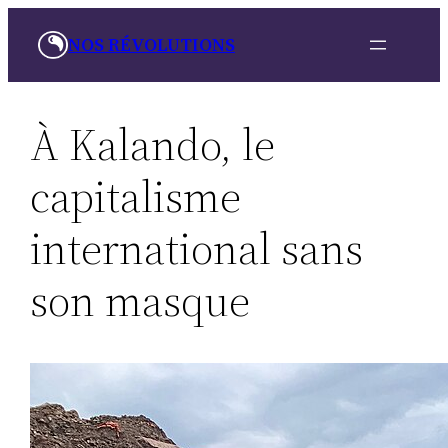
Aller
NOS RÉVOLUTIONS
au
contenu
À Kalando, le
capitalisme
international sans
son masque