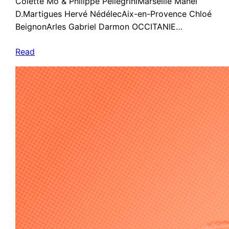
Colette Mô & Philippe PellegriniMarseille Manel
D.Martigues Hervé NédélecAix-en-Provence Chloé
BeignonArles Gabriel Darmon OCCITANIE…
Read