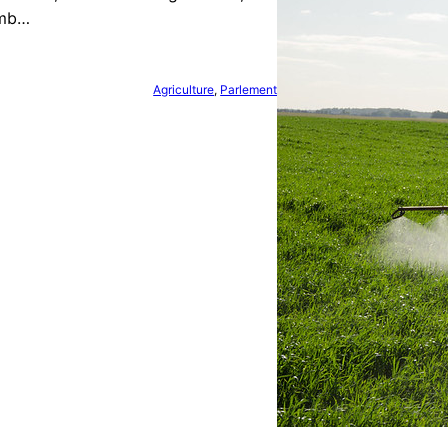
omb…
Agriculture
, 
Parlement