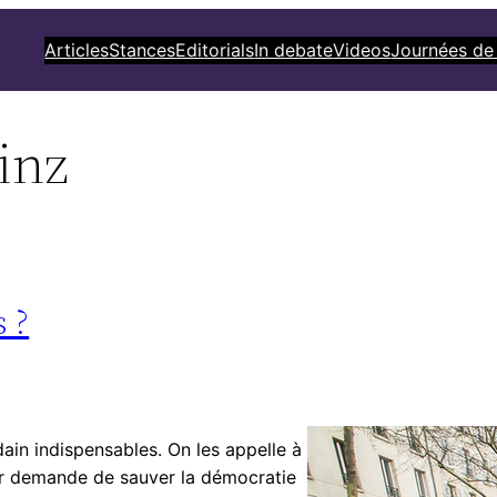
Articles
Stances
Editorials
In debate
Videos
Journées de
inz
 ?
dain indispensables. On les appelle à
eur demande de sauver la démocratie