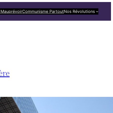
 Mauprévoir
Communisme Partout
Nos Révolutions
ère