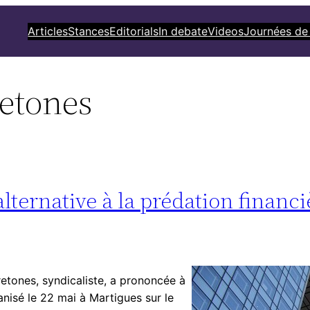
Articles
Stances
Editorials
In debate
Videos
Journées de
retones
’alternative à la prédation financi
Bretones, syndicaliste, a prononcée à
anisé le 22 mai à Martigues sur le