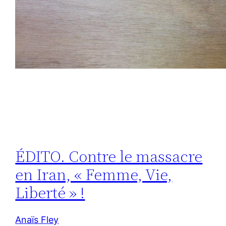
ÉDITO. Contre le massacre
en Iran, « Femme, Vie,
Liberté » !
Anaïs Fley