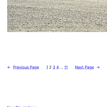
←
Previous Page
1
2
3
4
…
11
Next Page
→