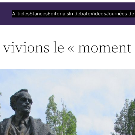
Articles
Stances
Editorials
In debate
Videos
Journées de
 vivions le « moment 