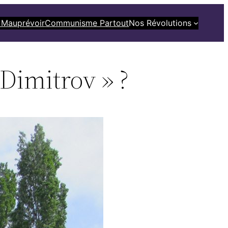
 Mauprévoir
Communisme Partout
Nos Révolutions
Dimitrov » ?