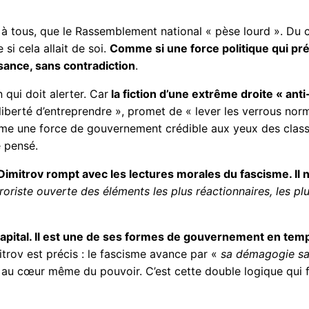
r à tous, que le Rassemblement national « pèse lourd ». Du c
si cela allait de soi.
Comme si une force politique qui pré
ance, sans contradiction
.
qui doit alerter. Car
la fiction d’une extrême droite « ant
« liberté d’entreprendre », promet de « lever les verrous no
e une force de gouvernement crédible aux yeux des classe
é pensé.
Dimitrov rompt avec les lectures morales du fascisme. Il
roriste ouverte des éléments les plus réactionnaires, les plu
 capital. Il est une de ses formes de gouvernement en tem
mitrov est précis : le fascisme avance par «
sa démagogie s
 au cœur même du pouvoir. C’est cette double logique qui fa