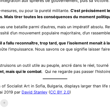
n intégration aux sphères de gouvernement, puis sa victoire.
i-mesures, ou pour la pureté militante.
C’est précisément l
us. Mais tirer toutes les conséquences du moment politiq
as une bataille parmi d’autres, mais un impératif absolu. Refu
sité d’un mouvement populaire majoritaire, d’un rassemblem
il a fallu reconnaître, trop tard, que l’isolement menait à 
ûte l’impuissance. Nous savons ce que signifie laisser fair
ruisons un outil utile au peuple, ancré dans le réel, tourné 
nt, mais qui le combat
. Qui ne regarde pas passer l’histoire
of Socialist Art in Sofia, Bulgaria, displays larger than li
mai 2019 par
David Stanley
(
CC BY 2.0
)