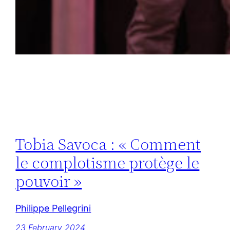
Tobia Savoca : « Comment
le complotisme protège le
pouvoir »
Philippe Pellegrini
23 February 2024