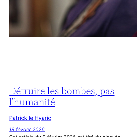
Détruire les bombes, pas
l’humanité
Patrick le Hyaric
18 février 2026
Cet article du 9 février 2026 est tiré du blog de