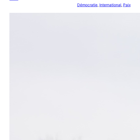
Démocratie
, 
International
, 
Paix