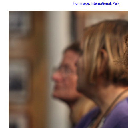
Hommage
, 
International
, 
Paix