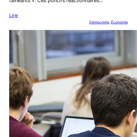
fainéants ». Ces poncifs réactionnaires…
Lire
Démocratie
, 
Économie