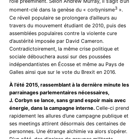
rôle prééminent. Selon Andrew Murray, il s’agit d’un
3
moment-clé dans la genèse du « corbynisme
».
Ce réveil populaire se prolongera d’ailleurs au
travers du mouvement étudiant de 2010, puis des
assemblées populaires contre la violente cure
d’austérité imposée par David Cameron.
Contradictoirement, la même crise politique et
sociale débouchera aussi sur des poussées
indépendantistes en Écosse et même au Pays de
Galles ainsi que sur le vote du Brexit en 2016.
À l’été 2015, rassemblant à la dernière minute les
parrainages parlementaires nécessaires,
J. Corbyn se lance, sans grand espoir mais avec
énergie, dans la campagne interne.
Celle-ci prend
rapidement les allures d’une campagne publique et
ses meetings attirent désormais des centaines de
personnes. Une étrange alchimie va alors s’opérer.
D’un côté, des dizaines de groupes militants