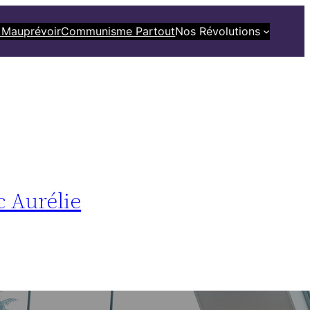
 Mauprévoir
Communisme Partout
Nos Révolutions
c Aurélie