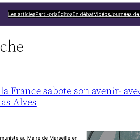
Les articles
Parti-pris
Éditos
En débat
Vidéos
Journées de
rche
a France sabote son avenir- ave
as-Alves
ommuniste au Maire de Marseille en