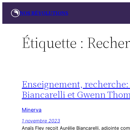
Aller
NOS RÉVOLUTIONS
au
contenu
Étiquette :
Reche
Enseignement, recherche: l
Biancarelli et Gwenn Thom
Minerva
1 novembre 2023
Anaïs Fley reçoit Aurélie Biancarelli, adjointe c