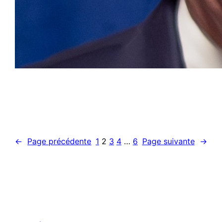
←
Page précédente
1
2
3
4
…
6
Page suivante
→