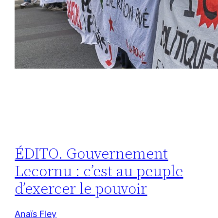
ÉDITO. Gouvernement
Lecornu : c’est au peuple
d’exercer le pouvoir
Anaïs Fley