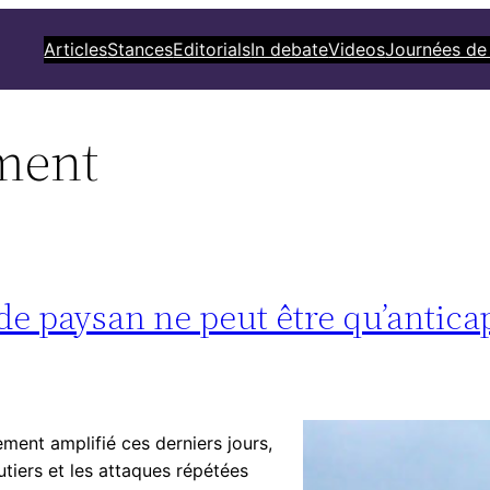
Articles
Stances
Editorials
In debate
Videos
Journées de
ment
e paysan ne peut être qu’anticap
ment amplifié ces derniers jours,
tiers et les attaques répétées