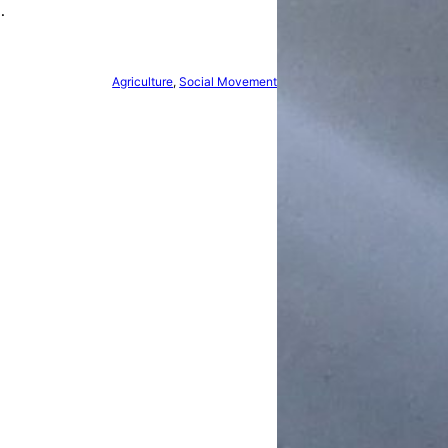
…
Agriculture
, 
Social Movement