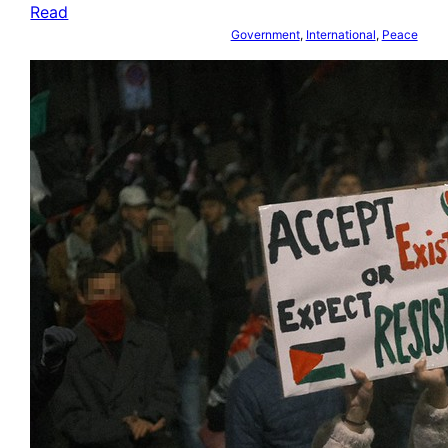
Read
Government
, 
International
, 
Peace