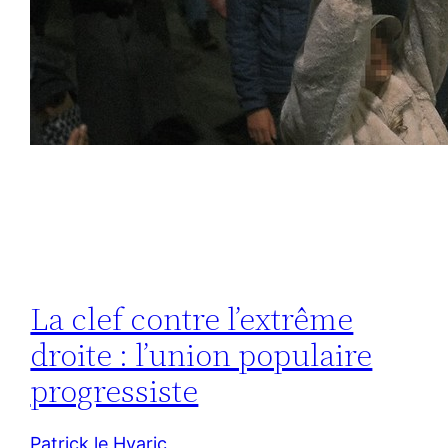
La clef contre l’extrême
droite : l’union populaire
progressiste
Patrick le Hyaric