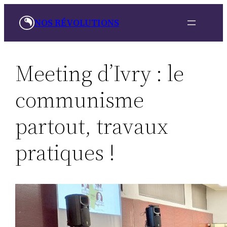
Skip
NOS RÉVOLUTIONS
to
content
Meeting d’Ivry : le
communisme
partout, travaux
pratiques !