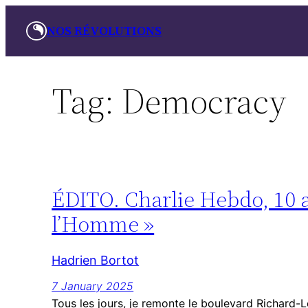
Skip
NOS RÉVOLUTIONS
to
content
Tag:
Democracy
ÉDITO. Charlie Hebdo, 10 an
l’Homme »
Hadrien Bortot
7 January 2025
Tous les jours, je remonte le boulevard Richard-Le