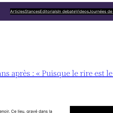
Articles
Stances
Editorials
In debate
Videos
Journées de
s après : « Puisque le rire est l
noir. Ce lieu, gravé dans la