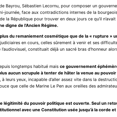
ur de Bayrou, Sébastien Lecornu, pour composer un gouvern
emi-journée, face aux contradictions internes de la bourgeo
de la République pour trouver en deux jours ce qu’il n’avai
gne digne de l’Ancien Régime.
n plus du remaniement cosmétique que de la « rupture »
judiciaires en cours, celles sûrement à venir et ses difficul
de l’audiovisuel, constituait déjà un sacré bras d’honneur 
depuis longtemps habitué mais
ce gouvernement éphémère n
 plus aucun scrupule à tenter de hâter la venue au pouvoir
 à leurs yeux, incapable d’aller assez vite dans la destruct
ouce que celle de Marine Le Pen aux oreilles des admirate
de légitimité du pouvoir politique est ouverte. Seul un re
stitutionnel avec une Constitution usée jusqu’à la corde 