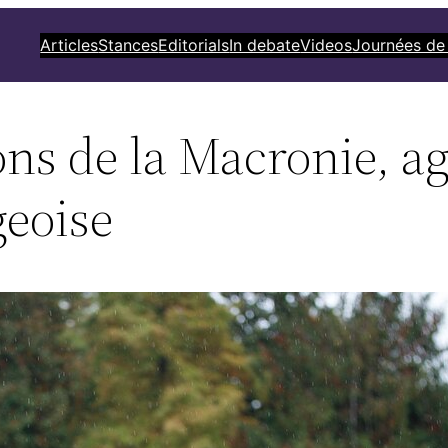
Articles
Stances
Editorials
In debate
Videos
Journées de
ns de la Macronie, ag
eoise