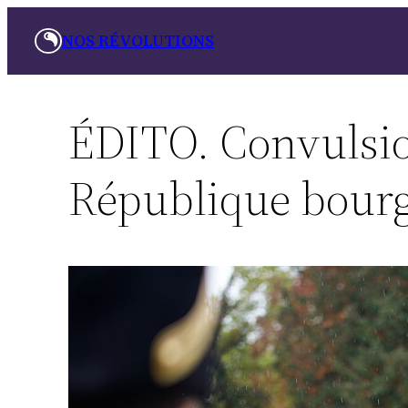
Skip
NOS RÉVOLUTIONS
to
content
ÉDITO. Convulsio
République bourg