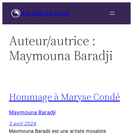
Aller
NOS RÉVOLUTIONS
au
contenu
Auteur/autrice :
Maymouna Baradji
Hommage à Maryse Condé
Maymouna Baradji
3 avril 2024
Maymouna Baradji est une artiste mosaïste