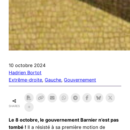
10 octobre 2024
Hadrien Bortot
Extrême-droite
, 
Gauche
, 
Gouvernement
SHARES
Le 8 octobre, le gouvernement Barnier n’est pas
tombé !
Il a résisté à sa première motion de