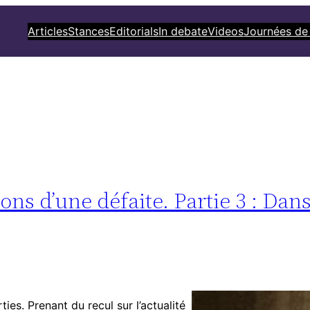
Articles
Stances
Editorials
In debate
Videos
Journées de
ns d’une défaite. Partie 3 : Dan
ties. Prenant du recul sur l’actualité