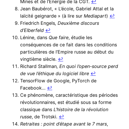
Mines et de l’Énergie de la CGT.
↩︎
Jean Baubérot, « L’école, Gabriel Attal et la
laïcité geignarde » (à lire sur
Mediapart
)
↩︎
Friedrich Engels
, Deuxième discours
d’Elberfeld
↩︎
Lénine, dans
Que faire
, étudie les
conséquences de ce fait dans les conditions
particulières de l’Empire russe au début du
vingtième siècle.
↩︎
Richard Stallman
, En quoi l’open-source perd
de vue l’éthique du logiciel libre
↩︎
TensorFlow de Google, PyTorch de
Facebook…
↩︎
Ce phénomène, caractéristique des périodes
révolutionnaires, est étudié sous sa forme
classique dans
L’histoire de la révolution
russe
, de Trotski.
↩︎
Retraites : point d’étape avant le 7 mars
,