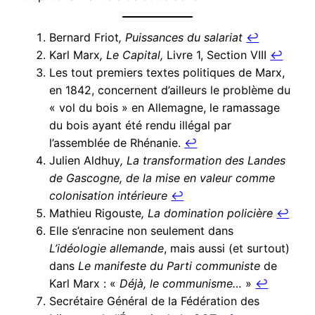
Bernard Friot
, Puissances du salariat
↩︎
Karl Marx
, Le Capital,
Livre 1, Section VIII
↩︎
Les tout premiers textes politiques de Marx,
en 1842, concernent d’ailleurs le problème du
« vol du bois » en Allemagne, le ramassage
du bois ayant été rendu illégal par
l’assemblée de Rhénanie.
↩︎
Julien Aldhuy
, La transformation des Landes
de Gascogne, de la mise en valeur comme
colonisation intérieure
↩︎
Mathieu Rigouste
, La domination policière
↩︎
Elle s’enracine non seulement dans
L’idéologie allemande
, mais aussi (et surtout)
dans
Le manifeste du Parti communiste
de
Karl Marx : «
Déjà, le communisme…
»
↩︎
Secrétaire Général de la Fédération des