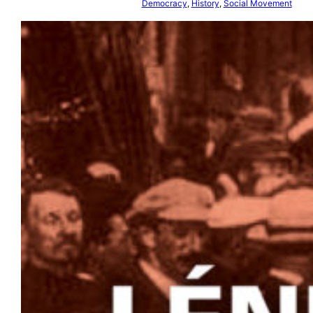
Democracy
, 
History
, 
Social Movement