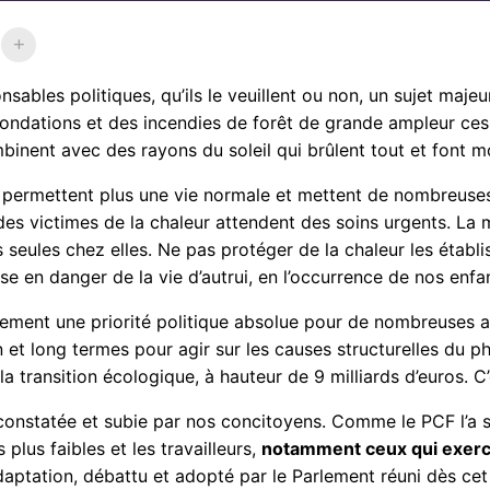
sables politiques, qu’ils le veuillent ou non, un sujet maje
nondations et des incendies de forêt de grande ampleur ces
inent avec des rayons du soleil qui brûlent tout et font mo
 permettent plus une vie normale et mettent de nombreuses
des victimes de la chaleur attendent des soins urgents. La
seules chez elles. Ne pas protéger de la chaleur les établ
se en danger de la vie d’autrui, en l’occurrence de nos enfa
irement une priorité politique absolue pour de nombreuses a
 et long termes pour agir sur les causes structurelles du 
 transition écologique, à hauteur de 9 milliards d’euros. C’
onstatée et subie par nos concitoyens. Comme le PCF l’a so
plus faibles et les travailleurs,
notamment ceux qui exer
aptation, débattu et adopté par le Parlement réuni dès cet 