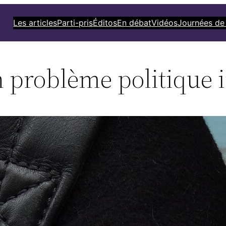
Les articles
Parti-pris
Éditos
En débat
Vidéos
Journées de
n problème politique