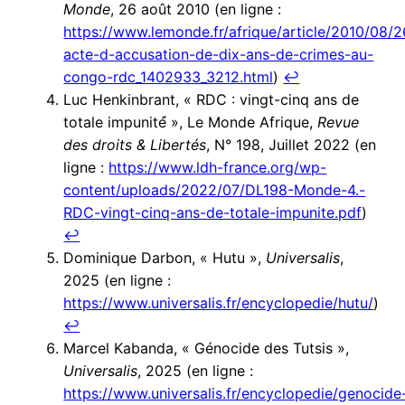
Monde
, 26 août 2010 (en ligne :
https://www.lemonde.fr/afrique/article/2010/08/2
acte-d-accusation-de-dix-ans-de-crimes-au-
congo-rdc_1402933_3212.html
)
↩︎
Luc Henkinbrant, « RDC : vingt-cinq ans de
totale impunité́ », Le Monde Afrique,
Revue
des droits & Libertés
, N° 198, Juillet 2022 (en
ligne :
https://www.ldh-france.org/wp-
content/uploads/2022/07/DL198-Monde-4.-
RDC-vingt-cinq-ans-de-totale-impunite.pdf
)
↩︎
Dominique Darbon, « Hutu »,
Universalis
,
2025 (en ligne :
https://www.universalis.fr/encyclopedie/hutu/
)
↩︎
Marcel Kabanda, « Génocide des Tutsis »,
Universalis
, 2025 (en ligne :
https://www.universalis.fr/encyclopedie/genocide