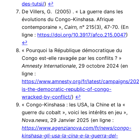
des-tutsi/
)
↩︎
De Villers, G. (2005) . « La guerre dans les
évolutions du Congo-Kinshasa. Afrique
contemporaine »,
Cairn,
n° 215(3), 47-70. (En
ligne :
https://doi.org/10.3917/afco.215.0047
)
↩︎
« Pourquoi la République démocratique du
Congo est-elle ravagée par les conflits ? »
Amnesty Internationale
, 29 octobre 2024 (en
ligne :
https://www.amnesty.org/fr/latest/campaigns/20
is-the-democratic-republic-of-congo-
wracked-by-conflict/
)
↩︎
« Congo-Kinshasa : les USA, la Chine et la «
guerre du cobalt », voici les intérêts en jeu »,
Nova.news
, 29 Janvier 2025 (en ligne :
https://www.agenzianova.com/fr/news/congo-
kinshasa-gli-usa-la-cina-e-la-guerra-del-