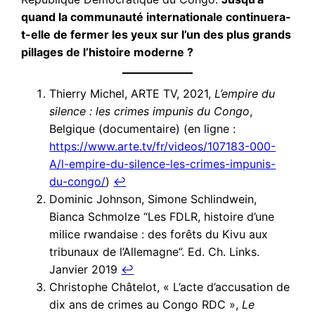
quand la communauté internationale continuera-
t-elle de fermer les yeux sur l’un des plus grands
pillages de l’histoire moderne ?
Thierry Michel, ARTE TV, 2021,
L’empire du
silence : les crimes impunis du Congo
,
Belgique (documentaire) (en ligne :
https://www.arte.tv/fr/videos/107183-000-
A/l-empire-du-silence-les-crimes-impunis-
du-congo/
)
↩︎
Dominic Johnson, Simone Schlindwein,
Bianca Schmolze “Les FDLR, histoire d’une
milice rwandaise : des forêts du Kivu aux
tribunaux de l’Allemagne”. Ed. Ch. Links.
Janvier 2019
↩︎
Christophe Châtelot, « L’acte d’accusation de
dix ans de crimes au Congo RDC »,
Le