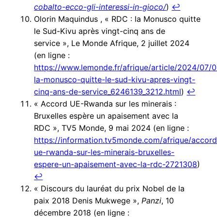
cobalto-ecco-gli-interessi-in-gioco/
)
↩︎
Olorin Maquindus , « RDC : la Monusco quitte
le Sud-Kivu après vingt-cinq ans de
service », Le Monde Afrique, 2 juillet 2024
(en ligne :
https://www.lemonde.fr/afrique/article/2024/07/
la-monusco-quitte-le-sud-kivu-apres-vingt-
cinq-ans-de-service_6246139_3212.html
)
↩︎
« Accord UE-Rwanda sur les minerais :
Bruxelles espère un apaisement avec la
RDC », TV5 Monde, 9 mai 2024 (en ligne :
https://information.tv5monde.com/afrique/accord
ue-rwanda-sur-les-minerais-bruxelles-
espere-un-apaisement-avec-la-rdc-2721308
)
↩︎
« Discours du lauréat du prix Nobel de la
paix 2018 Denis Mukwege »,
Panzi
, 10
décembre 2018 (en ligne :