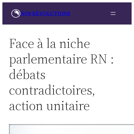
Aller
NOS RÉVOLUTIONS
au
contenu
Face à la niche
parlementaire RN :
débats
contradictoires,
action unitaire