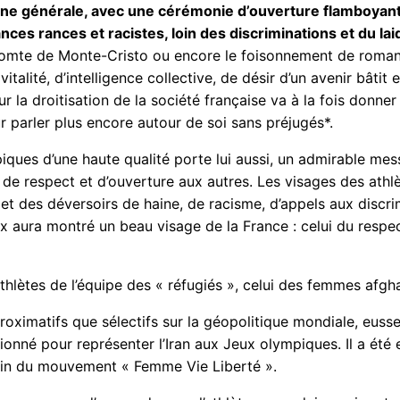
e générale, avec une cérémonie d’ouverture flamboyante,
nces rances et racistes, loin des discriminations et du la
 Comte de Monte-Cristo ou encore le foisonnement de romans 
italité, d’intelligence collective, de désir d’un avenir bâti
r la droitisation de la société française va à la fois donne
 parler plus encore autour de soi sans préjugés*.
iques d’une haute qualité porte lui aussi, un admirable mess
 de respect et d’ouverture aux autres. Les visages des athl
et des déversoirs de haine, de racisme, d’appels aux discr
x aura montré un beau visage de la France : celui du respect
hlètes de l’équipe des « réfugiés », celui des femmes afgha
oximatifs que sélectifs sur la géopolitique mondiale, eus
é pour représenter l’Iran aux Jeux olympiques. Il a été ex
 sein du mouvement « Femme Vie Liberté ».