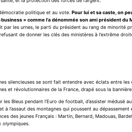
anté, et la protection des forces de l’argent.
démocratie politique et au vote.
Pour lui et sa caste, on p
 pro-business » comme l’a dénommée son ami président du
 par les urnes, le parti du président au rang de minorité prés
refusant de donner les clés des ministères à l’extrême droit
rnes silencieuses se sont fait entendre avec éclats entre les
es et révolutionnaires de la France, drapé sous la bannière 
 les Bleus pendant l’Euro de football, d’assister médusé a
et à l’assaut des montagnes qui poussent au dépassement e
es des jeunes Français : Martin, Bernard, Madouas, Bardet,
x olympiques.