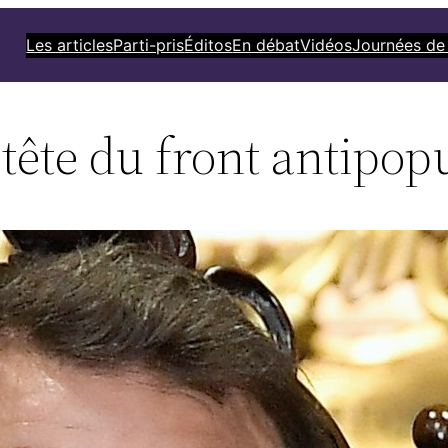
Les articles
Parti-pris
Éditos
En débat
Vidéos
Journées de
tête du front antipop