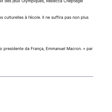
trait des jeux Olympiques, Rébecca Cheptegel
ulturelles à l’école. Il ne suffira pas non plus
 do presidente da França, Emmanuel Macron. » par