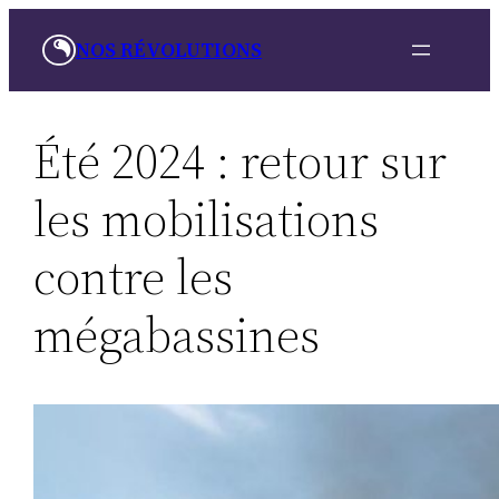
Aller
NOS RÉVOLUTIONS
au
contenu
Été 2024 : retour sur
les mobilisations
contre les
mégabassines