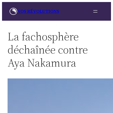
Aller
NOS RÉVOLUTIONS
au
contenu
La fachosphère
déchaînée contre
Aya Nakamura