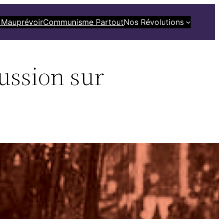
 Mauprévoir
Communisme Partout
Nos Révolutions
ussion sur