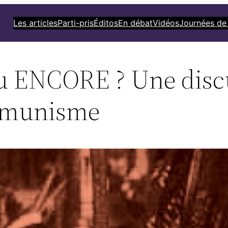
Les articles
Parti-pris
Éditos
En débat
Vidéos
Journées de
u ENCORE ? Une disc
ommunisme