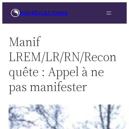
Aller
NOS RÉVOLUTIONS
au
contenu
Manif
LREM/LR/RN/Recon
quête : Appel à ne
pas manifester