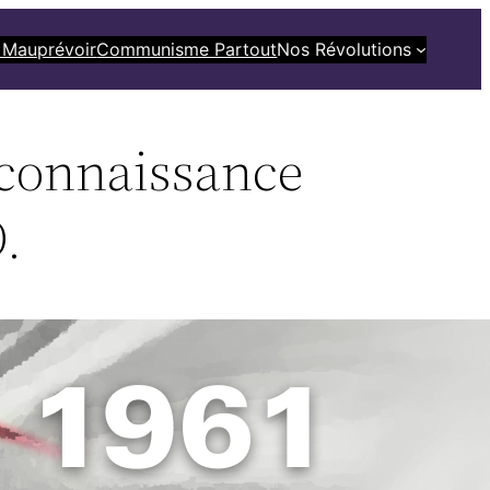
 Mauprévoir
Communisme Partout
Nos Révolutions
econnaissance
.