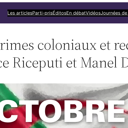
Les articles
Parti-pris
Éditos
En débat
Vidéos
Journées de
crimes coloniaux et r
ce Riceputi et Manel D