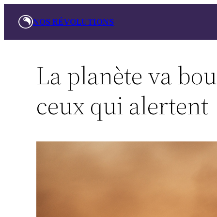
Aller
NOS RÉVOLUTIONS
au
contenu
La planète va boui
ceux qui alertent