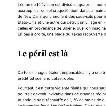
L’écran de télévision est divisé en quatre. Il mo
accroupi sur un sol craquelé, tient dans sa main 
de New Delhi qui cherchent des sous-sols pour é
États-Unis et une autre qui détruit un village e
celles en provenance de Sibérie, que l’on imagina
En bas à droite, une plage du Texas recouverte 
Le péril est là
De telles images étaient impensables il y a une 
prédit tel scénario catastrophe.
Pourtant, c’est cette violente réalité qui nous sau
pourrait devenir invivable dans de grandes régio
Atlantique s’est réchauffé de 1,1°C en moins de 
La banquise fond. Les forêts brûlent. De toutes p