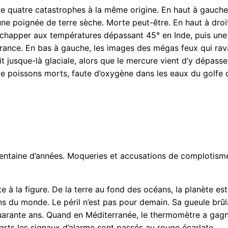
ntre quatre catastrophes à la même origine. En haut à gauch
une poignée de terre sèche. Morte peut-être. En haut à droi
chapper aux températures dépassant 45° en Inde, puis une
n France. En bas à gauche, les images des mégas feux qui ra
it jusque-là glaciale, alors que le mercure vient d’y dépass
de poissons morts, faute d’oxygène dans les eaux du golfe
trentaine d’années. Moqueries et accusations de complotism
te à la figure. De la terre au fond des océans, la planète est
ns du monde. Le péril n’est pas pour demain. Sa gueule brûl
quarante ans. Quand en Méditerranée, le thermomètre a gag
arts les signaux d’alarme sont passés au rouge écarlate.