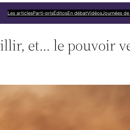
Les articles
Parti-pris
Éditos
En débat
Vidéos
Journées de
llir, et… le pouvoir ve