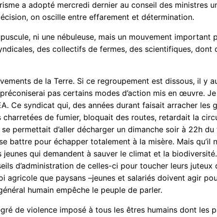
tarisme a adopté mercredi dernier au conseil des ministres
écision, on oscille entre effarement et détermination.
upuscule, ni une nébuleuse, mais un mouvement important p
yndicales, des collectifs de fermes, des scientifiques, dont
lèvements de la Terre. Si ce regroupement est dissous, il y
 préconiserai pas certains modes d’action mis en œuvre. Je 
 Ce syndicat qui, des années durant faisait arracher les gr
charretées de fumier, bloquait des routes, retardait la circ
e, se permettait d’aller décharger un dimanche soir à 22h du 
t se battre pour échapper totalement à la misère. Mais qu’il 
s jeunes qui demandent à sauver le climat et la biodiversit
ils d’administration de celles-ci pour toucher leurs juteux
ploi agricole que paysans –jeunes et salariés doivent agir p
général humain empêche le peuple de parler.
egré de violence imposé à tous les êtres humains dont les 