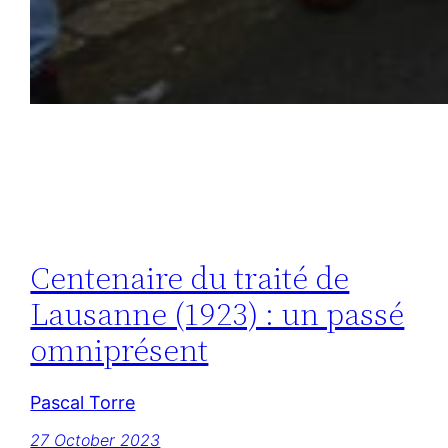
Centenaire du traité de
Lausanne (1923) : un passé
omniprésent
Pascal Torre
27 October 2023