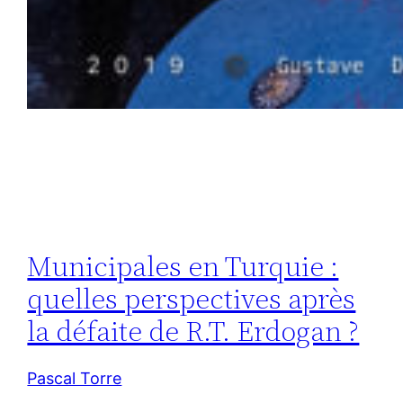
Municipales en Turquie :
quelles perspectives après
la défaite de R.T. Erdogan ?
Pascal Torre