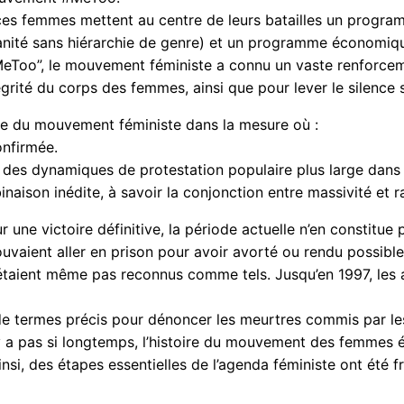
ces femmes mettent au centre de leurs batailles un programm
té sans hiérarchie de genre) et un programme économique (l
eToo”, le mouvement féministe a connu un vaste renforcem
grité du corps des femmes, ainsi que pour lever le silence s
nce du mouvement féministe dans la mesure où :
onfirmée.
c des dynamiques de protestation populaire plus large dans
naison inédite, à savoir la conjonction entre massivité et 
 une victoire définitive, la période actuelle n’en constitue
vaient aller en prison pour avoir avorté ou rendu possible
n’étaient même pas reconnus comme tels. Jusqu’en 1997, les
 de termes précis pour dénoncer les meurtres commis par l
’y a pas si longtemps, l’histoire du mouvement des femmes ét
nsi, des étapes essentielles de l’agenda féministe ont été fr