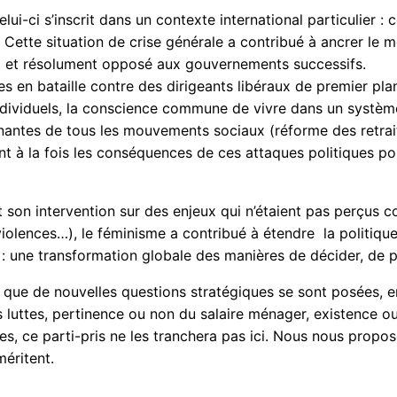
-ci s’inscrit dans un contexte international particulier : 
Cette situation de crise générale a contribué à ancrer le 
al et résolument opposé aux gouvernements successifs.
ées en bataille contre des dirigeants libéraux de premier pl
individuels, la conscience commune de vivre dans un systèm
enantes de tous les mouvements sociaux (réforme des retraite
ant à la fois les conséquences de ces attaques politiques po
 son intervention sur des enjeux qui n’étaient pas perçus c
olences…), le féminisme a contribué à étendre la politique 
: une transformation globale des manières de décider, de pr
 que de nouvelles questions stratégiques se sont posées, en 
s luttes, pertinence ou non du salaire ménager, existence 
es, ce parti-pris ne les tranchera pas ici. Nous nous propo
méritent.