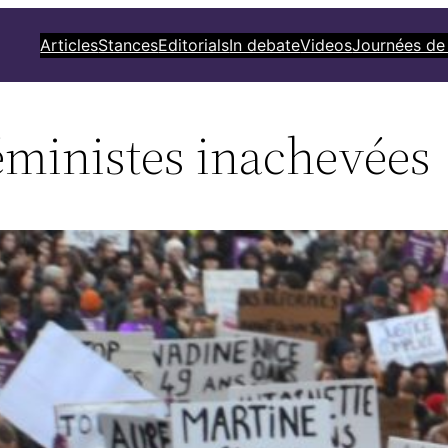
Articles
Stances
Editorials
In debate
Videos
Journées de
éministes inachevées