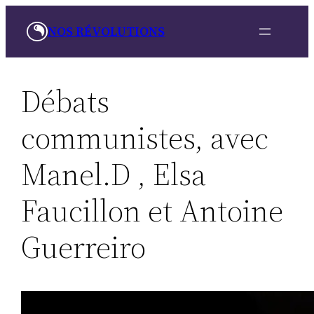
Aller
NOS RÉVOLUTIONS
au
contenu
Débats
communistes, avec
Manel.D , Elsa
Faucillon et Antoine
Guerreiro