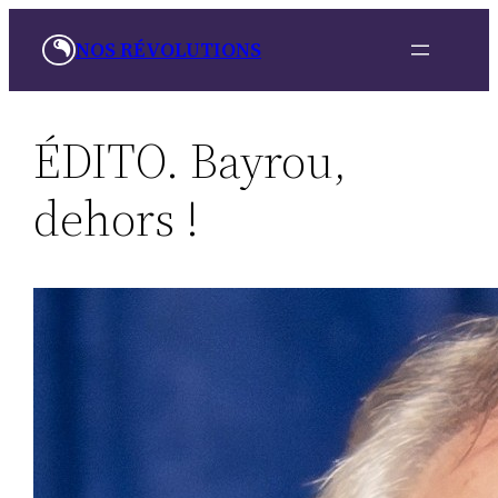
Aller
NOS RÉVOLUTIONS
au
contenu
ÉDITO. Bayrou,
dehors !