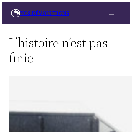
Aller
NOS RÉVOLUTIONS
au
contenu
L’histoire n’est pas
finie