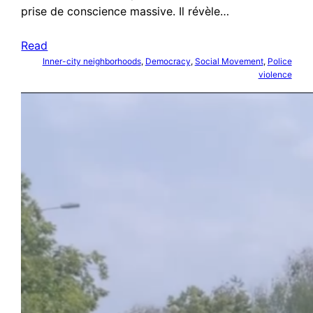
prise de conscience massive. Il révèle…
Read
Inner-city neighborhoods
, 
Democracy
, 
Social Movement
, 
Police
violence