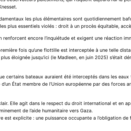
Knesset.
ondamentaux les plus élémentaires sont quotidiennement bafo
les plus essentiels violés : droit à un procès équitable, ac
on renforcent encore l’inquiétude et exigent une réaction im
remière fois qu’une flottille est interceptée à une telle dis
a plus éloignée jusqu’ici (le Madleen, en juin 2025) s’étai
e certains bateaux auraient été interceptés dans les eaux te
eté d’un État membre de l’Union européenne par des forces arm
 clair. Elle agit dans le respect du droit international et en 
heminement de l’aide humanitaire vers Gaza.
 est explicite : une puissance occupante a l’obligation de f