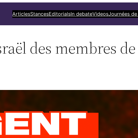
Articles
Stances
Editorials
In debate
Videos
Journées de
raël des membres de la
!