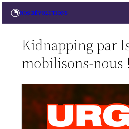
Skip
NOS RÉVOLUTIONS
to
content
Kidnapping par Is
mobilisons-nous 