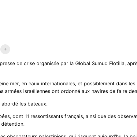
presse de crise organisée par la Global Sumud Flotilla, apr
pleine mer, en eaux internationales, et possiblement dans le
rces armées israéliennes ont ordonné aux navires de faire dem
t abordé les bateaux.
pées, dont 11 ressortissants français, ainsi que des observa
e détention.
les observateurs palestiniens, qui risquent aujourd’hui la p