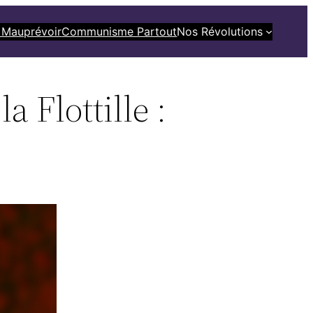
 Mauprévoir
Communisme Partout
Nos Révolutions
 Flottille :