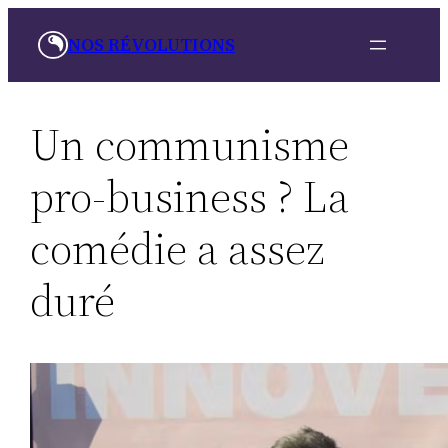
Skip
NOS RÉVOLUTIONS
to
content
Un communisme
pro-business ? La
comédie a assez
duré